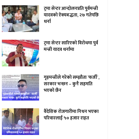
ट्रमा सेन्टर आन्दाेलनप्रति पुर्वमन्त्री
यादवकाे ऐक्यबद्धता, २७ गतेपछि
धर्ना
ट्रमा सेन्टर सारिएकाे विराेधमा पुर्व
मन्त्री यादव धर्नामा
गृहमन्त्रीले गरेको सम्झौता `फर्जी´,
सरकार भन्छन – कुनै सहमति
भएको छैन
वैदेशिक रोजगारीमा निधन भएका
परिवारलाई ५० हजार राहत