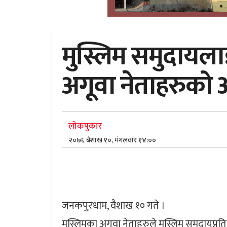
मुस्लिम समुदायलाई
अगूवा नेताहरुको
लोकपुकार
२०७६ बैशाख १०, मंगलवार १४:००
जनकपुरधाम, वैशाख १० गते ।
मुस्लिमका अगूवा नेताहरुले मुस्लिम समुदायप्र