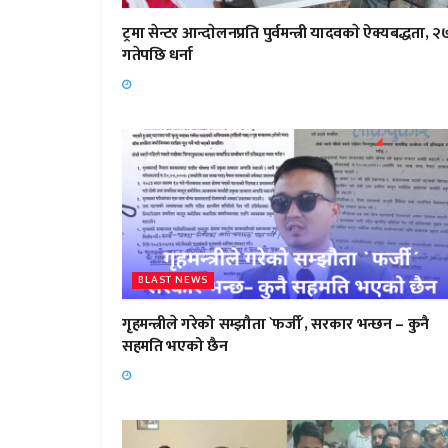
ट्रमा सेन्टर आन्दाेलनप्रति पुर्वमन्त्री यादवकाे ऐक्यबद्धता, २
गतेपछि धर्ना
BLAST NEWS
गृहमन्त्रीले गरेको सम्झौता `फर्जी´, सरकार भन्छन – कुनै
सहमति भएको छैन