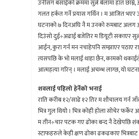
उनीसँग बसाईको क्रममा सुत्ने बेलामा हात छाम्ने,
गलत हर्कत गर्ने प्रयास गर्थिन । म आजित भएर उ
घटनाको ७ दिनअघि नै म उनको रुमबाट अलग अर
दिउंसो दुई÷अढाई बजेतिर म डियूटी सकाएर सुत्न 
आईन, कुरा गर्न मन नचाहेपनि सम्झाएर पठाए राम
त्यसपछि के भो मलाई थाहा छैन, कामको थकाईले न
आत्महत्या गरिन् । मलाई अचम्भ लाग्छ, यो घटना
शवलाई पहिलो हेर्नेको भनाई
राति करीब १२/साढे १२ तिर म शौचालय गर्न जाँ
भित्र गुल थियो । भित्र कोही होला सोचेर फर्के
म तीन÷चार पटक गए ढोका बन्द नै देखेपछि शंका
स्टाफहरुले केही क्षण ढोका ढकढकाए भित्रबाट के