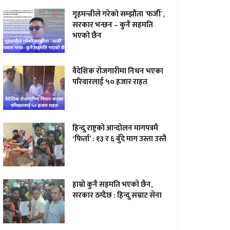
गृहमन्त्रीले गरेको सम्झौता `फर्जी´,
सरकार भन्छन – कुनै सहमति
भएको छैन
वैदेशिक रोजगारीमा निधन भएका
परिवारलाई ५० हजार राहत
हिन्दु राष्ट्रको आन्दोलन मागपत्रमै
‘फिर्ता’ : १३ र ६ बुँदे माग उस्ता उस्तै
हाम्राे कुनै सहमति भएकाे छैन,
सरकार ठग्दैछ : हिन्दु सम्राट सेना