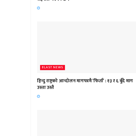
BLAST NEWS
हिन्दु राष्ट्रको आन्दोलन मागपत्रमै ‘फिर्ता’ : १३ र ६ बुँदे माग
उस्ता उस्तै