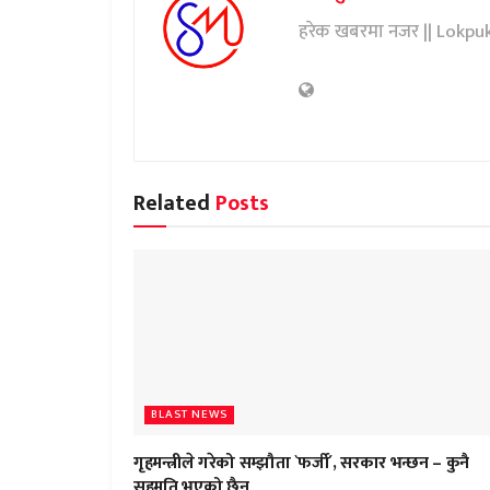
हरेक खबरमा नजर || Lokpu
Related
Posts
BLAST NEWS
गृहमन्त्रीले गरेको सम्झौता `फर्जी´, सरकार भन्छन – कुनै
सहमति भएको छैन