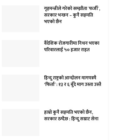
गृहमन्त्रीले गरेको सम्झौता `फर्जी´,
सरकार भन्छन – कुनै सहमति
भएको छैन
वैदेशिक रोजगारीमा निधन भएका
परिवारलाई ५० हजार राहत
हिन्दु राष्ट्रको आन्दोलन मागपत्रमै
‘फिर्ता’ : १३ र ६ बुँदे माग उस्ता उस्तै
हाम्राे कुनै सहमति भएकाे छैन,
सरकार ठग्दैछ : हिन्दु सम्राट सेना