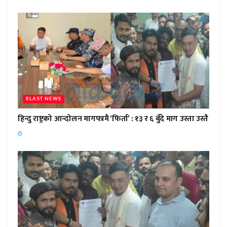
BLAST NEWS
हिन्दु राष्ट्रको आन्दोलन मागपत्रमै ‘फिर्ता’ : १३ र ६ बुँदे माग उस्ता उस्तै