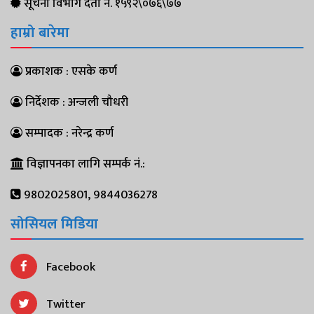
सूचना विभाग दर्ता नं. १५९२\०७६\७७
हाम्रो बारेमा
प्रकाशक : एसके कर्ण
निर्देशक : अन्जली चौधरी
सम्पादक : नरेन्द्र कर्ण
विज्ञापनका लागि सम्पर्क नं.:
9802025801, 9844036278
सोसियल मिडिया
Facebook
Twitter