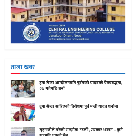
ताजा खबर
ट्रमा सेन्टर आन्दाेलनप्रति पुर्वमन्त्री यादवकाे ऐक्यबद्धता,
२७ गतेपछि धर्ना
ट्रमा सेन्टर सारिएकाे विराेधमा पुर्व मन्त्री यादव धर्नामा
गृहमन्त्रीले गरेको सम्झौता `फर्जी´, सरकार भन्छन – कुनै
सहमति भएको छैन