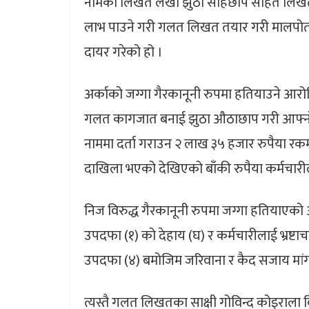
नामको लिखत लेखी झुठा सहिछाप सहित लिखत तया
लाभ पाउने गरी गलत लिखत तयार गरी मालपोत कार
दायर गरेको हो ।
अर्काको जग्गा गैरकानूनी रुपमा हतियाउने आरोपित
गलत कागजात बनाई झुठा औठाछाप गरी आफ्नो 
नाममा दर्ता गराउन २ लाख ३५ हजार रुपैया रक
दाखिला भएको देखिएको बाँकी रुपैया कर्मचार
निज विरुद्ध गैरकानूनी रुपमा जग्गा हतियाएको
उपदफा (१) को देहाय (घ) र कर्मचारीलाई भ्रष्
उपदफा (४) बमोजिम जरिवाना र कैद सजाय मांग स
त्यस्तै गलत लिखतका साक्षी गोविन्द कोइराला वि