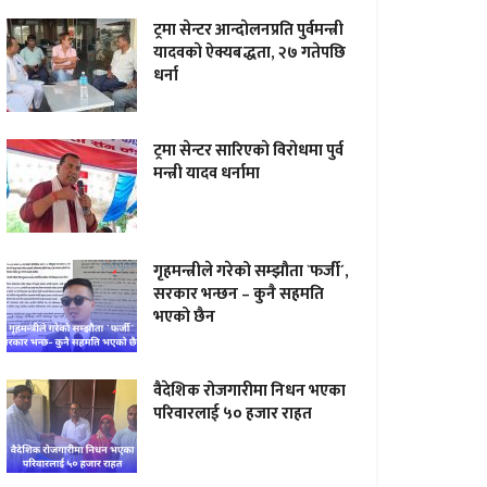
ट्रमा सेन्टर आन्दाेलनप्रति पुर्वमन्त्री
यादवकाे ऐक्यबद्धता, २७ गतेपछि
धर्ना
ट्रमा सेन्टर सारिएकाे विराेधमा पुर्व
मन्त्री यादव धर्नामा
गृहमन्त्रीले गरेको सम्झौता `फर्जी´,
सरकार भन्छन – कुनै सहमति
भएको छैन
वैदेशिक रोजगारीमा निधन भएका
परिवारलाई ५० हजार राहत