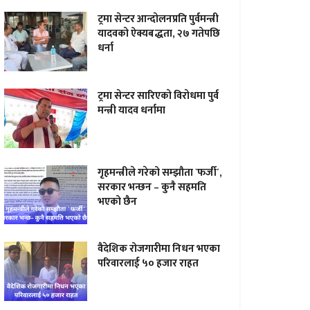
ट्रमा सेन्टर आन्दाेलनप्रति पुर्वमन्त्री
यादवकाे ऐक्यबद्धता, २७ गतेपछि
धर्ना
ट्रमा सेन्टर सारिएकाे विराेधमा पुर्व
मन्त्री यादव धर्नामा
गृहमन्त्रीले गरेको सम्झौता `फर्जी´,
सरकार भन्छन – कुनै सहमति
भएको छैन
वैदेशिक रोजगारीमा निधन भएका
परिवारलाई ५० हजार राहत