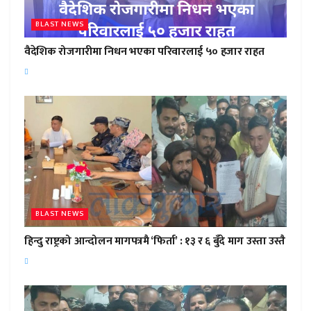
BLAST NEWS
वैदेशिक रोजगारीमा निधन भएका परिवारलाई ५० हजार राहत
BLAST NEWS
हिन्दु राष्ट्रको आन्दोलन मागपत्रमै ‘फिर्ता’ : १३ र ६ बुँदे माग उस्ता उस्तै