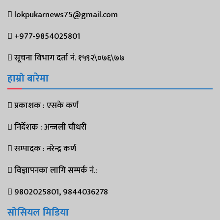
lokpukarnews75@gmail.com
+977-9854025801
सूचना विभाग दर्ता नं. १५९२\०७६\७७
हाम्रो बारेमा
प्रकाशक : एसके कर्ण
निर्देशक : अन्जली चौधरी
सम्पादक : नरेन्द्र कर्ण
विज्ञापनका लागि सम्पर्क नं.:
9802025801, 9844036278
सोसियल मिडिया