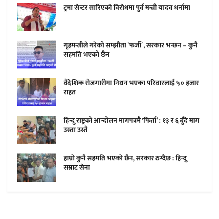
ट्रमा सेन्टर सारिएकाे विराेधमा पुर्व मन्त्री यादव धर्नामा
गृहमन्त्रीले गरेको सम्झौता `फर्जी´, सरकार भन्छन – कुनै
सहमति भएको छैन
वैदेशिक रोजगारीमा निधन भएका परिवारलाई ५० हजार
राहत
हिन्दु राष्ट्रको आन्दोलन मागपत्रमै ‘फिर्ता’ : १३ र ६ बुँदे माग
उस्ता उस्तै
हाम्राे कुनै सहमति भएकाे छैन, सरकार ठग्दैछ : हिन्दु
सम्राट सेना